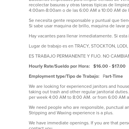
recolectar basuras y otras tareas tipicas de limp
4:00am-8:00am o de las 6:00 AM a 10:00 AM de 
Se necesita gente responsable y puntual que tienen
Si sabe usar maquina de brillo, maquina de lavar pis
Hay vacantes para llenar inmediatamente. Si esta
Lugar de trabajo es en TRACY, STOCKTON, LOD
ES TRABAJO PERMANENTE Y FIJO. NO CAMBIA
Hourly Rate/Sueldo por Hora:
$16.00 - $17.00 
Employment type/Tipo de Trabajo:
P
art-Time
We are looking for experienced janitors and hous
taking out trash and other regular janitorial duties
per week 4:00 AM to 8:00 AM. or from 6:00 AM a
We need people who are responsible, punctual and w
Stripping and Waxing experience is a plus.
We have immediate openings. If you are that pers
contact you.