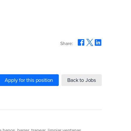
Share:
Apply for this position
Back to Jobs
banos, barrer, trapear, limpiar ventanas,