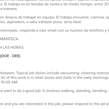
ieza. El trabajo es en tiendas de venta y de medio tiempo, entre 
la manana.
 deseos de trabajar en equipo. El trabajo envuelve, caminar, agac
o, aspiradora, o sabe estripiar pisos, seria ideal.
 interesado, responda a este email con su numero de telefono y 
I, MANTECA
N LAS HORAS.
(DOE - DEE)
ekeepers. Typical job duties include vacuuming, cleaning restr
. All of this work is in retail stores and starts in the early morni
 10:00 AM.
ant to do a good job. It involves walking, standing, bending, re
on and you are interested in this job, please respond to this a